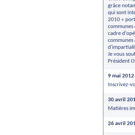
grâce notam
qui sont in
2010 « port
communes et
cadre d’opé
communes et
d'impartial
Je vous sou
Président O
9 mai 2012
Inscrivez-v
30 avril 20
Matières imm
26 avril 20