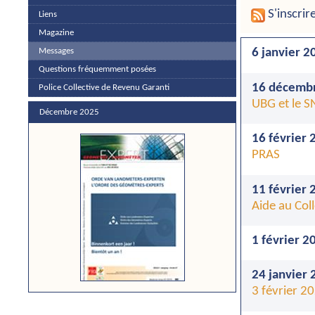
S'inscrir
Liens
Magazine
Messages
6 janvier 2
Questions fréquemment posées
16 décembr
Police Collective de Revenu Garanti
UBG et le SN
Décembre 2025
16 février 
PRAS
11 février 
Aide au Coll
1 février 2
24 janvier 
3 février 2