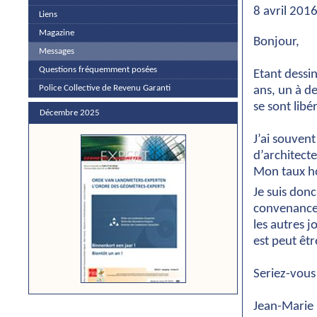
8 avril 201
Liens
Magazine
Bonjour,
Messages
Questions fréquemment posées
Etant dessi
Police Collective de Revenu Garanti
ans, un à d
se sont lib
Décembre 2025
J’ai souvent
d’architecte
Mon taux ho
Je suis don
convenance à
les autres j
est peut êtr
Seriez-vous
Jean-Marie