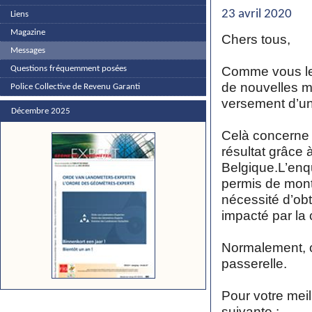
23 avril 2020
Liens
Magazine
Chers tous,
Messages
Comme vous le
Questions fréquemment posées
de nouvelles m
Police Collective de Revenu Garanti
versement d’un
Décembre 2025
Celà concerne 
résultat grâce 
Belgique.L’enqu
permis de mont
nécessité d’ob
impacté par la 
Normalement, c
passerelle.
Pour votre meil
suivante :