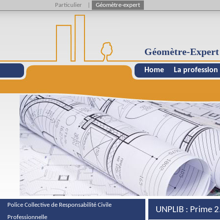
Particulier
|
Géomètre-expert
Géomètre-Expert
Home
La profession
Police Collective de Responsabilité Civile
UNPLIB : Prime 2
Professionnelle