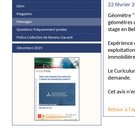
22 février 
Liens
Magazine
Géomètre "C
géomètres de
Messages
stage en Be
Questions fréquemment posées
Police Collective de Revenu Garanti
Expérience 
Décembre 2025
exploitation
immobilière
Le Curiculu
demande.
Cet avis n'
Retour à l’