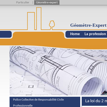
Particulier
|
Géomètre-expert
Géomètre-Expert
Home
La profession
Police Collective de Responsabilité Civile
La loi du 2 
Professionnelle