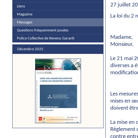
27 juillet 2
Liens
Magazine
La loi du 2 
Messages
Questions fréquemment posées
Madame,
Police Collective de Revenu Garanti
Monsieur,
Décembre 2025
Le 21 mai 
diverses a 
modification
Les mesures
mises en œ
doivent êtr
La mise en
Règlement d
contre entr