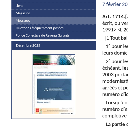
7 février 2
Liens
Magazine
Art. 1714.[.
Messages
écrit, ou v
Questions fréquemment posées
1991> <L 20
Police Collective de Revenu Garanti
[1 Tout ba
Décembre 2025
1° pour l
leurs domic
2° pour le
échéant,
le
2003 portan
modernisati
agréés et po
numéro d'ide
Lorsqu'une
numéro d'ent
complétive s
La partie