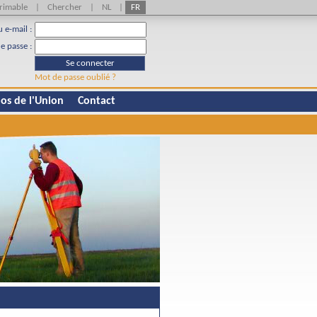
rimable
|
Chercher
|
NL
|
FR
u e-mail :
e passe :
Se connecter
Mot de passe oublié ?
os de l'Union
Contact