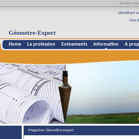
Version imp
Identifiant o
Mot d
Géomètre-Expert
Home
La profession
Evénements
Information
A prop
e
Magazine: Géomètre-expert