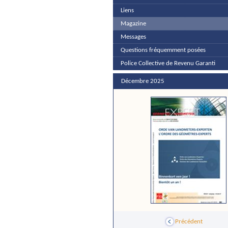
Liens
Magazine
Messages
Questions fréquemment posées
Police Collective de Revenu Garanti
Décembre 2025
Précédent