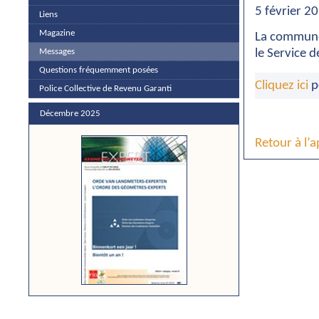
5 février 2
Liens
Magazine
La commune
le Service 
Messages
Questions fréquemment posées
Cliquez ici
p
Police Collective de Revenu Garanti
Décembre 2025
Retour à l’