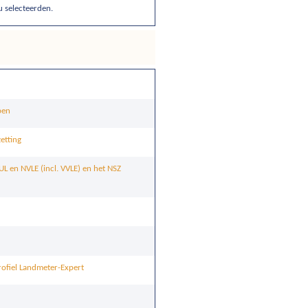
u selecteerden.
pen
etting
L en NVLE (incl. VVLE) en het NSZ
rofiel Landmeter-Expert