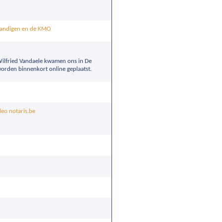
standigen en de KMO
Wilfried Vandaele kwamen ons in De
worden binnenkort online geplaatst.
deo notaris.be