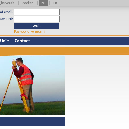
jke versie
|
Zoeken
|
NL
|
FR
of email:
aswoord:
Login
Paswoord vergeten?
 Unie
Contact