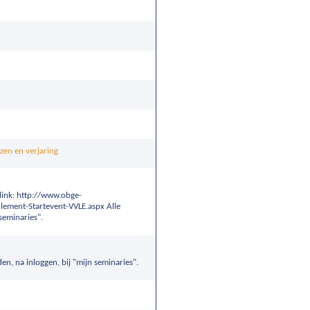
nzen en verjaring
 link: http://www.obge-
lement-Startevent-VVLE.aspx Alle
seminaries".
n, na inloggen, bij "mijn seminaries".