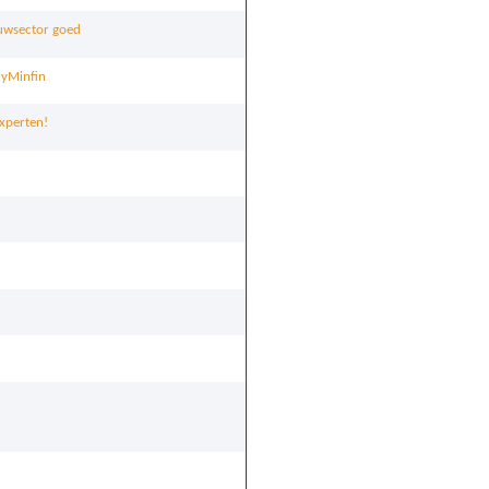
ouwsector goed
MyMinfin
xperten!