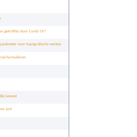
e
gen getroffen door Covid-19?
 Landmeter voor topografische werken
rsie formulieren
ijk Gewest
oor juni