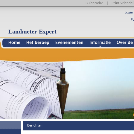
Buienradar
|
Print-vriendeli
Login 
P
Landmeter-Expert
Home
Het beroep
Evenementen
Informatie
Over de
Berichten