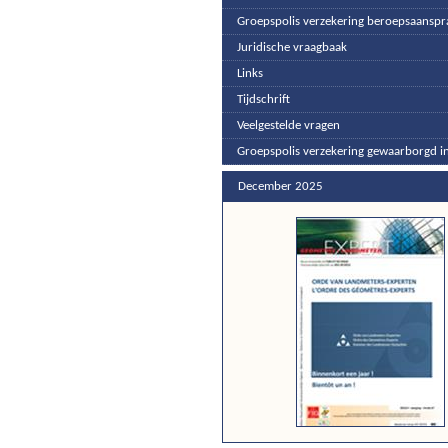
Groepspolis verzekering beroepsaanspra
Juridische vraagbaak
Links
Tijdschrift
Veelgestelde vragen
Groepspolis verzekering gewaarborgd 
December 2025