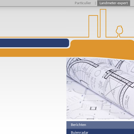
Particulier
|
Landmeter-expert
Berichten
Buienradar