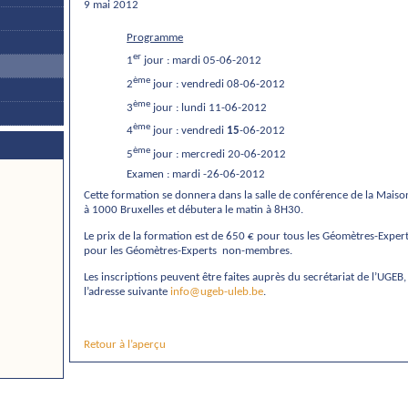
9 mai 2012
Programme
er
1
jour : mardi 05-06-2012
ème
2
jour : vendredi 08-06-2012
ème
3
jour : lundi 11-06-2012
ème
4
jour : vendredi
15
-06-2012
ème
5
jour : mercredi 20-06-2012
Examen : mardi -26-06-2012
Cette formation se donnera dans la salle de conférence de la Mais
à 1000 Bruxelles et débutera le matin à 8H30.
Le prix de la formation est de 650 € pour tous les Géomètres-Ex
pour les Géomètres-Experts
non-membres.
Les inscriptions peuvent être faites auprès du secrétariat de l’UGE
l’adresse suivante
info@ugeb-uleb.be
.
Retour à l’aperçu