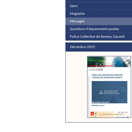
Liens
Magazine
Messages
Questions fréquemment posées
Police Collective de Revenu Garanti
Décembre 2025