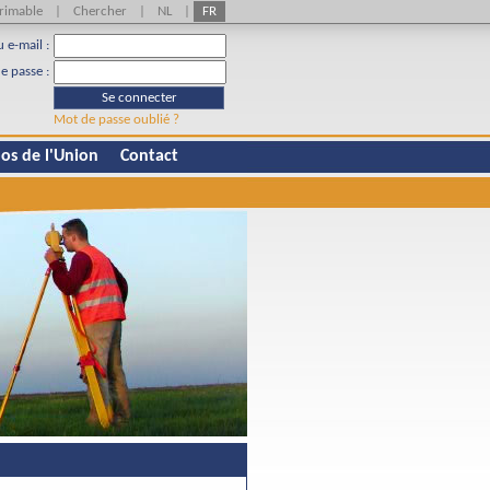
rimable
|
Chercher
|
NL
|
FR
u e-mail :
e passe :
Se connecter
Mot de passe oublié ?
os de l'Union
Contact