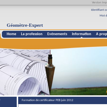
Version imp
Identifiant o
Mot d
Géomètre-Expert
Home
La profession
Evénements
Information
A prop
e
Formation de certificateur PEB juin 2012