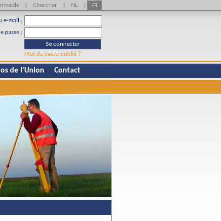
rimable
|
Chercher
|
NL
|
FR
u e-mail :
e passe :
Se connecter
Mot de passe oublié ?
os de l'Union
Contact