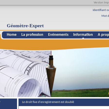
Version imp
Identifiant o
Mot d
Géomètre-Expert
Home
La profession
Evénements
Information
A prop
e
Le droit fixe d'enregistrement est doublé