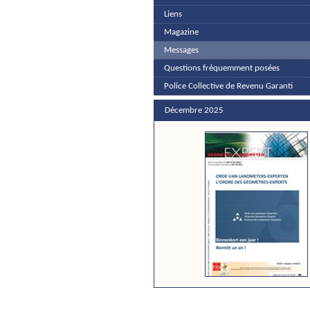
Liens
Magazine
Messages
Questions fréquemment posées
Police Collective de Revenu Garanti
Décembre 2025