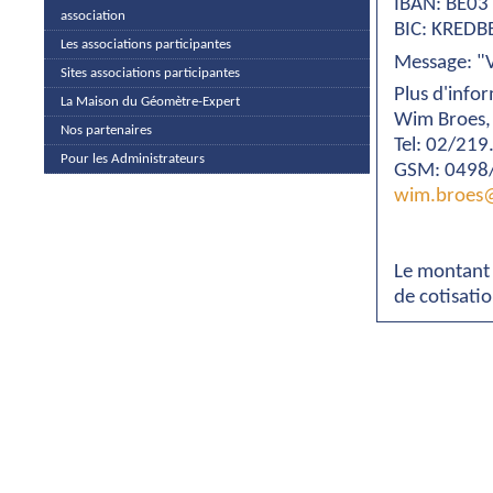
IBAN: BE03
association
BIC: KREDB
Les associations participantes
Message: "V
Sites associations participantes
Plus d'info
La Maison du Géomètre-Expert
Wim Broes,
Nos partenaires
Tel: 02/21
Pour les Administrateurs
GSM: 0498
wim.broes@
Le montant
de cotisatio