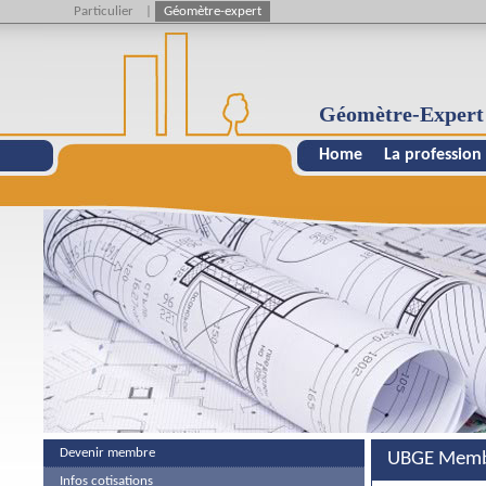
Particulier
|
Géomètre-expert
Géomètre-Expert
Home
La profession
Devenir membre
UBGE Membr
Infos cotisations