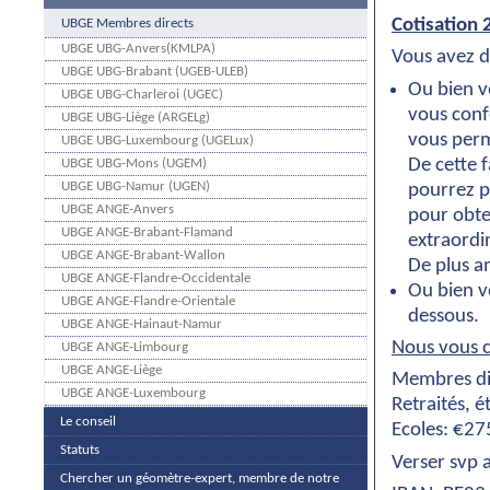
Cotisation
UBGE Membres directs
UBGE UBG-Anvers(KMLPA)
Vous avez d
UBGE UBG-Brabant (UGEB-ULEB)
Ou bien 
UBGE UBG-Charleroi (UGEC)
vous conf
UBGE UBG-Liège (ARGELg)
vous perm
UBGE UBG-Luxembourg (UGELux)
De cette 
UBGE UBG-Mons (UGEM)
UBGE UBG-Namur (UGEN)
pourrez p
UBGE ANGE-Anvers
pour obte
UBGE ANGE-Brabant-Flamand
extraordin
UBGE ANGE-Brabant-Wallon
De plus a
UBGE ANGE-Flandre-Occidentale
Ou bien v
UBGE ANGE-Flandre-Orientale
dessous.
UBGE ANGE-Hainaut-Namur
Nous vous c
UBGE ANGE-Limbourg
UBGE ANGE-Liège
Membres di
UBGE ANGE-Luxembourg
Retraités, é
Le conseil
Ecoles: €27
Statuts
Verser svp 
Chercher un géomètre-expert, membre de notre