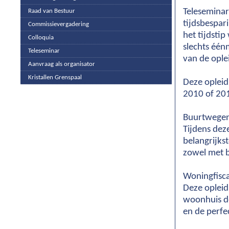
Teleseminar
Raad van Bestuur
tijdsbespari
Commissievergadering
het tijdsti
Colloquia
slechts één
Teleseminar
van de ople
Aanvraag als organisator
Kristallen Grenspaal
Deze opleid
2010 of 20
Buurtwegen
Tijdens dez
belangrijks
zowel met b
Woningfisca
Deze opleid
woonhuis do
en de perfec