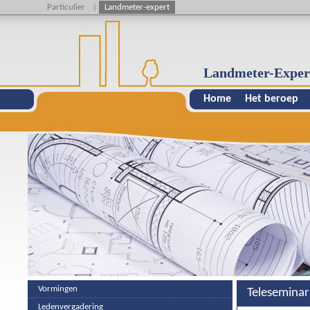
Particulier
|
Landmeter-expert
Landmeter-Exper
Home
Het beroep
Vormingen
Teleseminar
Ledenvergadering